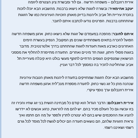
אירית רוזנבלום – משפחה חדשה . גם לוד ומבשרת ציון הצטרפו ליוזמה
יעקב אחימאיר:
ובשורה לזוגות שלא נישאו ברבנות. מהשבוע הבא יוכלו לזכות
בהכרת עיריית תל אביב וליהנות בדיוק מאותן הזכויות העירוניות כמו של הזוגות
שהתחתנו ברבנות. הפרטים נודעו לכתבנו איתם לחובר.
איתם לחובר:
מהפכה במעמדם של זוגות שלא נישאו כחוק. ארגון משפחה חדשה
הפועל להכרה בתאים משפחתיים שונים מן המקובל, הנפיק בעשרת הימים
האחרונים כארבע מאות תעודות לזוגות שהתחתנו בדרך אלטרנטיבית. מדובר
בזוגות פסולי חיתון, זוגות חד מיניים ואחרים. התעודה מתיימרת להחליף את מסמכי
הנישואין שמנפיקים הגופים הדתיים לתוקף מעשי בולט היא קיבלה מעיריית תל
אביב שהחליטה להכיר בה כמסמך לכל דבר ועניין.
מהשבוע הבא יוכלו הזוגות שמחזיקים בתעודה ליהנות מאותן הטבות עירוניות
שנהנה מהן כל זוג נשוי כחוק. לתעודה מספרת מנכ”לית ארגון משפחה חדשה
אירית רוזנבלום ערך נוסף עיקרי.
אירית רוזנבלום:
הדבר הגדול הוא קודם כל מבחינה רגשית בני זוג שחיו והכירו זה
בזו עכשיו גם כל העולם מכיר בהם. יש להם מה להראות, כרגע אנשים לא יידרשו
להציג את ההסכמים שיש בהם לא יצטרכו לתרץ ולספר על מה הם חתמו ואיך
נראית הזוגיות שלהם, הם נושאים תעודה הם יכולים לגשת לכל מוסד לכל גורם
רשמי ושאיננו רשמי.