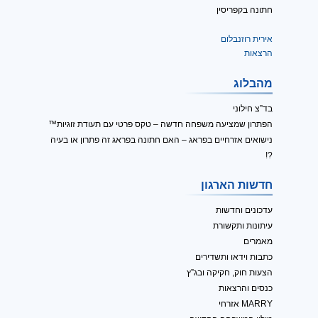
חתונה בקפריסין
אירית רוזנבלום
הרצאות
מהבלוג
בד”צ חילוני
הפתרון שמציעה משפחה חדשה – טקס פרטי עם תעודת זוגיות™
נישואים אזרחיים בפראג – האם חתונה בפראג זה פתרון או בעיה
?!
חדשות הארגון
עדכונים וחדשות
עיתונות ותקשורת
מאמרים
כתבות וידאו ותשדירים
הצעות חוק, חקיקה ובג”ץ
כנסים והרצאות
MARRY אזרחי