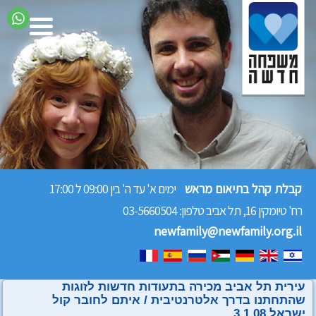
קבלת קהל בתיאום מראש
ימים א' עד ה' בין 09:00 ל 17:00
רח' טיומקין 16, תל אביב
טלפון: 03-5660504
newfamily@newfamily.org.il
עירית תל אביב מכירה בתעודות חדשות לזוגות
שהתחתנו בדרך אלטרנטיבית / איתם לחובר קול
ישראל 3.1.08