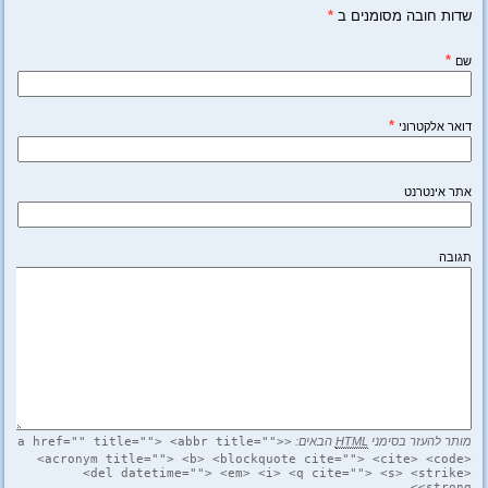
שדות חובה מסומנים ב
*
*
שם
*
דואר אלקטרוני
אתר אינטרנט
תגובה
מותר להעזר בסימני
HTML
הבאים:
<a href="" title=""> <abbr title="">
<acronym title=""> <b> <blockquote cite=""> <cite> <code>
<del datetime=""> <em> <i> <q cite=""> <s> <strike>
<strong>