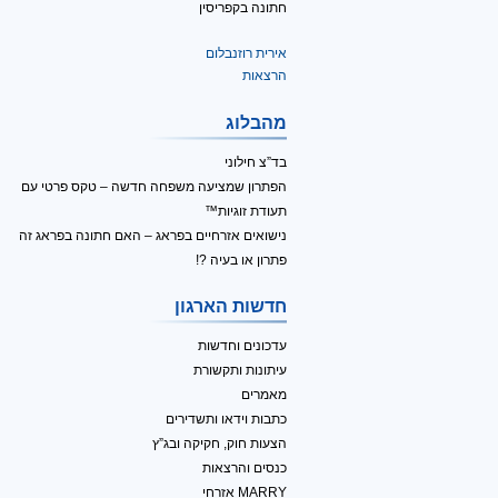
חתונה בקפריסין
אירית רוזנבלום
הרצאות
מהבלוג
בד”צ חילוני
הפתרון שמציעה משפחה חדשה – טקס פרטי עם
תעודת זוגיות™
נישואים אזרחיים בפראג – האם חתונה בפראג זה
פתרון או בעיה ?!
חדשות הארגון
עדכונים וחדשות
עיתונות ותקשורת
מאמרים
כתבות וידאו ותשדירים
הצעות חוק, חקיקה ובג”ץ
כנסים והרצאות
MARRY אזרחי