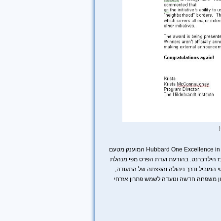
הפרס ניתן במסגרת התחרות הבינלאומית היוקרתית של Hubbard One Excellence in Legal Marketing Award המוענק מטעם
רכז הילדברנט. בהודעת ועדת הפרס מפי מנהלת
י המוביל ודרך ניהולה והפצתה של התעודה,
גון משפחה חדשה ונועדה לשמש פתרון אזרחי