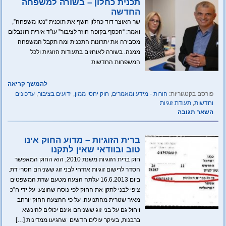
תכנית כחלון – בשורה למשפחה
החדשה
שר האוצר דוד כחלון חשף את תוכנית “נטו משפחה”,
ואמר: “הכסף בקופה חוזר לציבור” עו”ד אירית רוזנבלום
מסבירה את יתרונות התכנית ומה תקבל המשפחה
ממנה. בשורה לאוחזים בתעודות הזוגיות ולכל
המשפחות החדשות
להמשך קריאה
פורסם בקטגוריות:
הורות - מידע ומאמרים
,
חוק יחסי ממון
,
ידועים בציבור
,
עדכונים
וחדשות
,
תעודת זוגיות
השאר תגובה
ברית הזוגיות – מדוע החוק אינו
טוב ובוודאי שאין לתקנו
חוק ברית הזוגיות משנת 2010, הוא החוק המאפשר
הסדר לרישום זוגיות אזרחי לבני זוג ששניהם חסרי דת.
ביום 16.6.2013 עלתה הצעה מטעם שרת המשפטים
ציפי לבני לתקן את החוק לפי נוסח שהוצע על ידי ח”כ
מאיר שטרית מהתנועה. על פי ההצעה החוק יורחב
ויחול גם על בני זוג ששניהם אינם יכולים להינשא
ברבנות, בעיקר עולים חדשים שהגיעו ממדינות […]