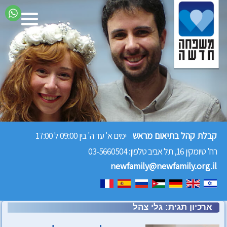
קבלת קהל בתיאום מראש
ימים א' עד ה' בין 09:00 ל 17:00
רח' טיומקין 16, תל אביב
טלפון: 03-5660504
newfamily@newfamily.org.il
ארכיון תגית:
גלי צהל